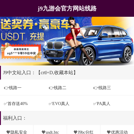
j9九游会官方网站线路
J9中文站入口：【crtl+D,收藏本站】
👉线路一
👉线路二
👉线路三
✅首存送40%
✅EVO真人
✅PA真人
福利入口：
💖隐私安全
💖usdt,btc
💖J9bc分红
💖优惠活动