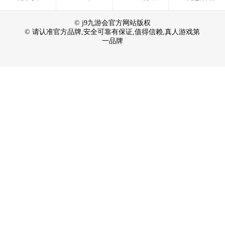
© j9九游会官方网站版权
© 请认准官方品牌,安全可靠有保证,值得信赖,真人游戏第
一品牌